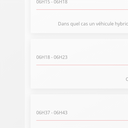
06H15
- 06H18
Dans quel cas un véhicule hybrid
06H18
- 06H23
C
06H37
- 06H43