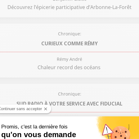
Découvrez l’épicerie participative d’Arbonne-La-Forêt
Chronique:
CURIEUX COMME RÉMY
Rémy André
Chaleur record des océans
Chronique:
SUD RADIO À VOTRE SERVICE AVEC FIDUCIAL
Cécile de Ménibus
pe Touch décroche le Prix 2023 des Révélations de la Franc