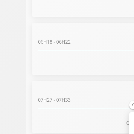
06H18
- 06H22
07H27
- 07H33
Crê