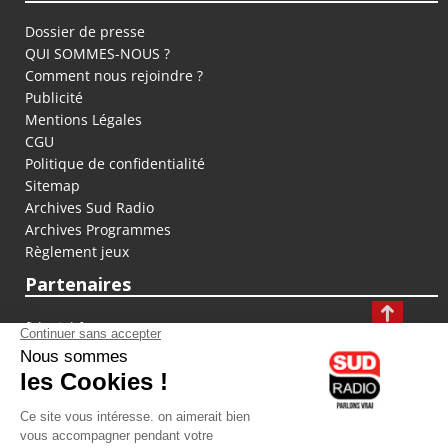
Dossier de presse
QUI SOMMES-NOUS ?
Comment nous rejoindre ?
Publicité
Mentions Légales
CGU
Politique de confidentialité
Sitemap
Archives Sud Radio
Archives Programmes
Règlement jeux
Partenaires
fiducial.fr
lyoncapitale.fr
olympique-et-lyonnais.com
L'application Iphone / Android