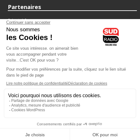
Partenaires
fiducial.fr
lyoncapitale.fr
olympique-et-lyonnais.com
L'application Iphone / Android
Téléchargez l'application
Les cookies
Gestion des cookies
Crédit photos : ©Sud Radio / Pierre Olivier
22H00
-
00H00
23H00 - 00H00
Brigitte Lahaie
Animateur
Brigitte Lahaie Sud Radio
Vous écoutez Sud Radio