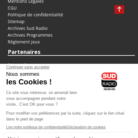
Mentions Légales
CGU
Politique de confidentialité
Sitemap
Archives Sud Radio
Archives Programmes
Règlement jeux
Partenaires
fiducial.fr
lyoncapitale.fr
olympique-et-lyonnais.com
L'application Iphone / Android
Téléchargez l'application
Les cookies
Gestion des cookies