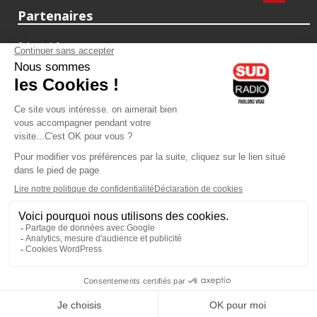
Partenaires
fiducial.fr
lyoncapitale.fr
olympique-et-lyonnais.com
L'application Iphone / Android
Téléchargez l'application
Les cookies
Gestion des cookies
Crédit photos : ©Sud Radio / Pierre Olivier
22H00
-
00H00
00H00 - 01H00
Brigitte Lahaie
Animateur
Brigitte Lahaie Sud Radio
Vous écoutez Sud Radio