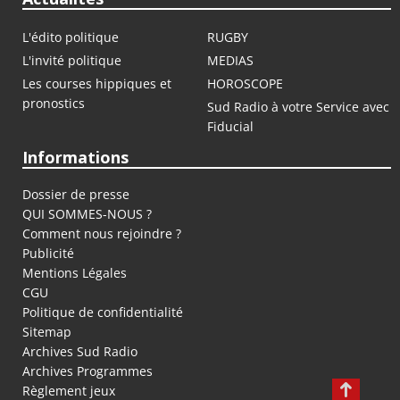
L'édito politique
RUGBY
L'invité politique
MEDIAS
Les courses hippiques et
HOROSCOPE
pronostics
Sud Radio à votre Service avec
Fiducial
Informations
Dossier de presse
QUI SOMMES-NOUS ?
Comment nous rejoindre ?
Publicité
Mentions Légales
CGU
Politique de confidentialité
Sitemap
Archives Sud Radio
Archives Programmes
Règlement jeux