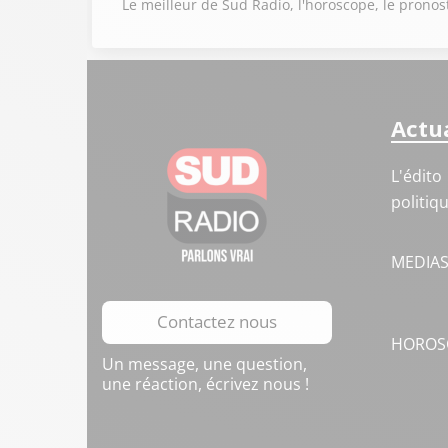
Le meilleur de Sud Radio, l'horoscope, le pronost
Actua
L'édito
politiq
MEDIA
Contactez nous
HOROS
Un message, une question,
une réaction, écrivez nous !