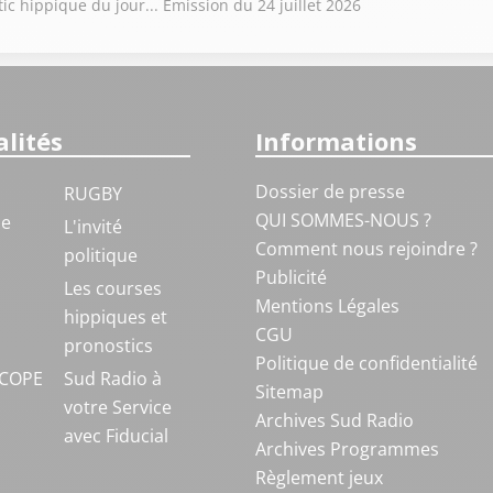
ic hippique du jour... Émission du 24 juillet 2026
lités
Informations
Dossier de presse
RUGBY
QUI SOMMES-NOUS ?
ue
L'invité
Comment nous rejoindre ?
politique
Publicité
S
Les courses
Mentions Légales
hippiques et
CGU
pronostics
Politique de confidentialité
COPE
Sud Radio à
Sitemap
votre Service
Archives Sud Radio
avec Fiducial
Archives Programmes
Règlement jeux