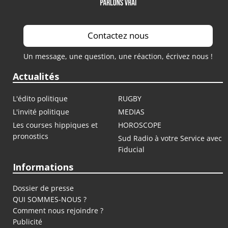
Contactez nous
Un message, une question, une réaction, écrivez nous !
Actualités
L'édito politique
RUGBY
L'invité politique
MEDIAS
Les courses hippiques et
HOROSCOPE
pronostics
Sud Radio à votre Service avec
Fiducial
Informations
Dossier de presse
QUI SOMMES-NOUS ?
Comment nous rejoindre ?
Publicité