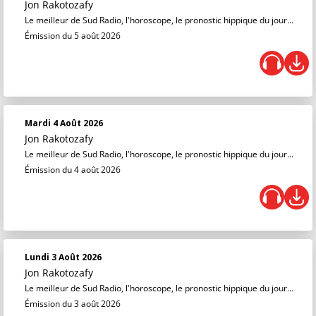
Jon Rakotozafy
Le meilleur de Sud Radio, l'horoscope, le pronostic hippique du jour...
Émission du 5 août 2026
Mardi 4 Août 2026
Jon Rakotozafy
Le meilleur de Sud Radio, l'horoscope, le pronostic hippique du jour...
Émission du 4 août 2026
Lundi 3 Août 2026
Jon Rakotozafy
Le meilleur de Sud Radio, l'horoscope, le pronostic hippique du jour...
Émission du 3 août 2026