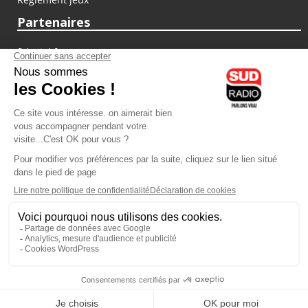
Partenaires
fiducial.fr
lyoncapitale.fr
olympique-et-lyonnais.com
L'application Iphone / Android
Téléchargez l'application
Les cookies
Gestion des cookies
Crédit photos : ©Sud Radio / Pierre Olivier
00H00
-
02H00
02H00 - 03H00
Judith Beller
Jacques Pessis