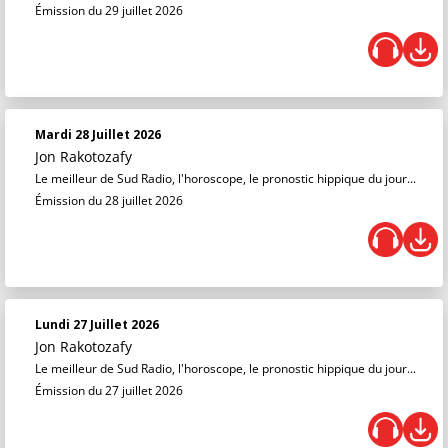
Émission du 29 juillet 2026
Mardi 28 Juillet 2026
Jon Rakotozafy
Le meilleur de Sud Radio, l'horoscope, le pronostic hippique du jour...
Émission du 28 juillet 2026
Lundi 27 Juillet 2026
Jon Rakotozafy
Le meilleur de Sud Radio, l'horoscope, le pronostic hippique du jour...
Émission du 27 juillet 2026