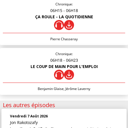
Chronique:
06H15
- 06H18
ÇA ROULE - LA QUOTIDIENNE
Pierre Chasseray
Chronique:
06H18
- 06H23
LE COUP DE MAIN POUR L'EMPLOI
Benjamin Glaise, Jérôme Laverny
Les autres épisodes
Vendredi 7 Août 2026
Jon Rakotozafy