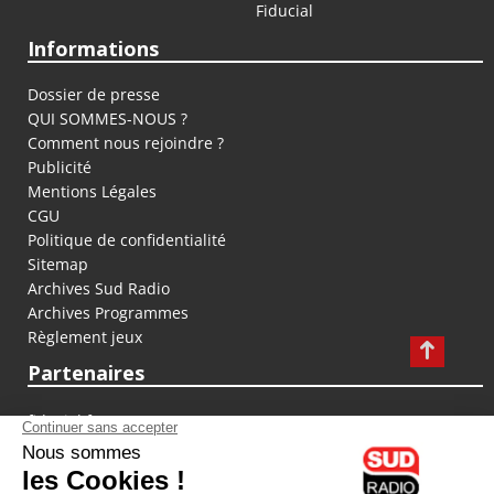
Fiducial
Informations
Dossier de presse
QUI SOMMES-NOUS ?
Comment nous rejoindre ?
Publicité
Mentions Légales
CGU
Politique de confidentialité
Sitemap
Archives Sud Radio
Archives Programmes
Règlement jeux
Partenaires
fiducial.fr
lyoncapitale.fr
olympique-et-lyonnais.com