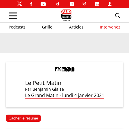
Podcasts
Grille
Articles
Intervenez
Le Petit Matin
Par
Benjamin Glaise
Le Grand Matin - lundi 4 janvier 2021
Cacher le résumé