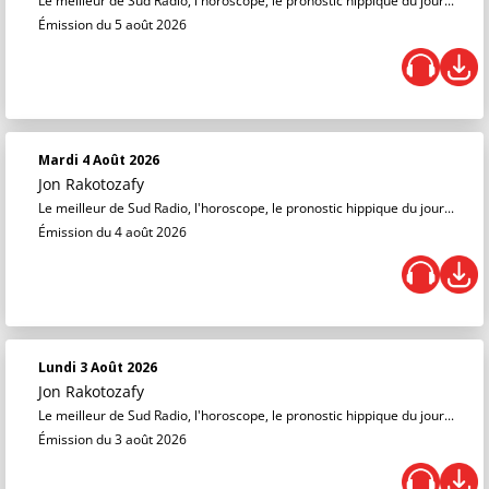
Le meilleur de Sud Radio, l'horoscope, le pronostic hippique du jour...
Émission du 5 août 2026
Mardi 4 Août 2026
Jon Rakotozafy
Le meilleur de Sud Radio, l'horoscope, le pronostic hippique du jour...
Émission du 4 août 2026
Lundi 3 Août 2026
Jon Rakotozafy
Le meilleur de Sud Radio, l'horoscope, le pronostic hippique du jour...
Émission du 3 août 2026