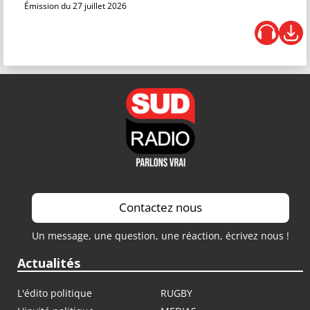
Émission du 27 juillet 2026
Contactez nous
Un message, une question, une réaction, écrivez nous !
Actualités
L'édito politique
RUGBY