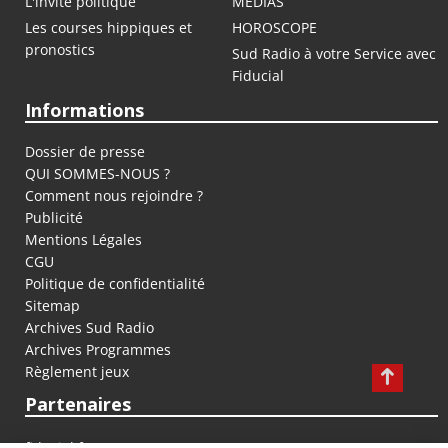
L'invité politique
MEDIAS
Les courses hippiques et
HOROSCOPE
pronostics
Sud Radio à votre Service avec
Fiducial
Informations
Dossier de presse
QUI SOMMES-NOUS ?
Comment nous rejoindre ?
Publicité
Mentions Légales
CGU
Politique de confidentialité
Sitemap
Archives Sud Radio
Archives Programmes
Règlement jeux
Partenaires
fiducial.fr