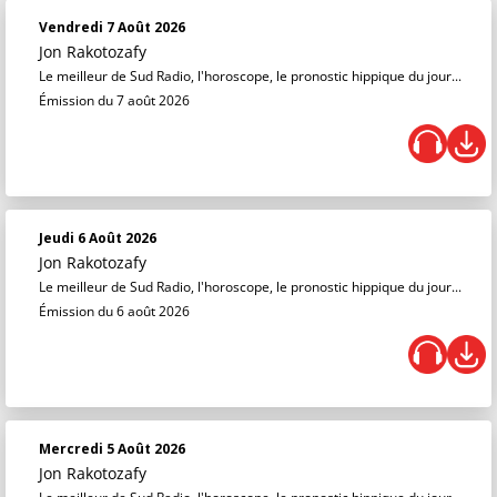
Vendredi 7 Août 2026
Jon Rakotozafy
Le meilleur de Sud Radio, l'horoscope, le pronostic hippique du jour...
Émission du 7 août 2026
Jeudi 6 Août 2026
Jon Rakotozafy
Le meilleur de Sud Radio, l'horoscope, le pronostic hippique du jour...
Émission du 6 août 2026
Mercredi 5 Août 2026
Jon Rakotozafy