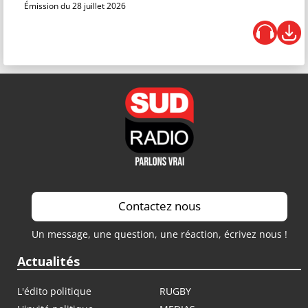
Émission du 28 juillet 2026
Contactez nous
Un message, une question, une réaction, écrivez nous !
Actualités
L'édito politique
RUGBY