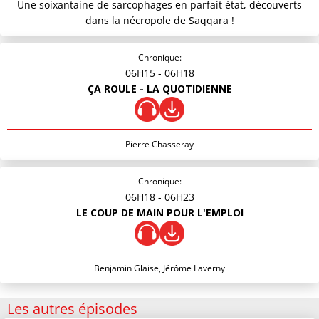
Une soixantaine de sarcophages en parfait état, découverts
dans la nécropole de Saqqara !
Chronique:
06H15
- 06H18
ÇA ROULE - LA QUOTIDIENNE
Pierre Chasseray
Chronique:
06H18
- 06H23
LE COUP DE MAIN POUR L'EMPLOI
Benjamin Glaise, Jérôme Laverny
Les autres épisodes