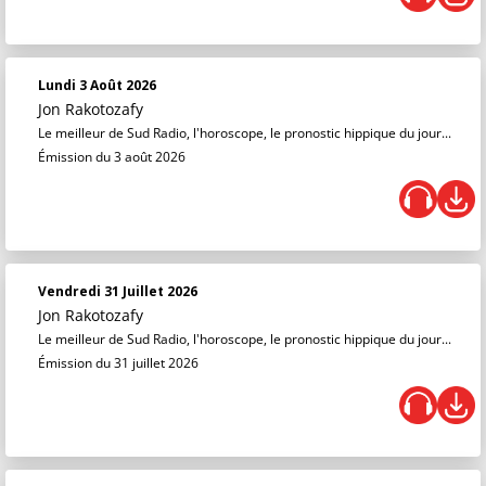
Lundi 3 Août 2026
Jon Rakotozafy
Le meilleur de Sud Radio, l'horoscope, le pronostic hippique du jour...
Émission du 3 août 2026
Vendredi 31 Juillet 2026
Jon Rakotozafy
Le meilleur de Sud Radio, l'horoscope, le pronostic hippique du jour...
Émission du 31 juillet 2026