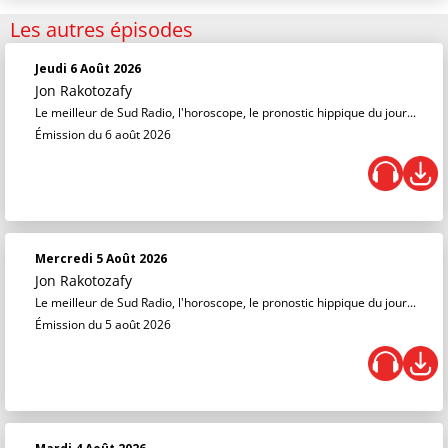
Les autres épisodes
Jeudi 6 Août 2026
Jon Rakotozafy
Le meilleur de Sud Radio, l'horoscope, le pronostic hippique du jour...
Émission du 6 août 2026
Mercredi 5 Août 2026
Jon Rakotozafy
Le meilleur de Sud Radio, l'horoscope, le pronostic hippique du jour...
Émission du 5 août 2026