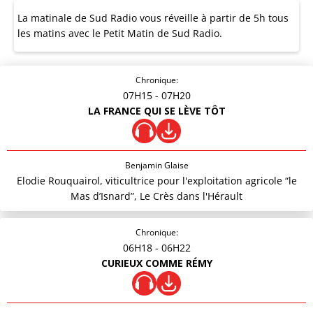
La matinale de Sud Radio vous réveille à partir de 5h tous
les matins avec le Petit Matin de Sud Radio.
Chronique:
07H15
- 07H20
LA FRANCE QUI SE LÈVE TÔT
Benjamin Glaise
Elodie Rouquairol, viticultrice pour l'exploitation agricole “le
Mas d’Isnard”, Le Crès dans l'Hérault
Chronique:
06H18
- 06H22
CURIEUX COMME RÉMY