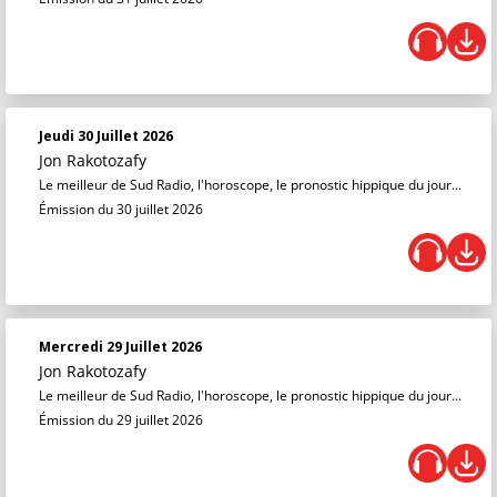
Jeudi 30 Juillet 2026
Jon Rakotozafy
Le meilleur de Sud Radio, l'horoscope, le pronostic hippique du jour...
Émission du 30 juillet 2026
Mercredi 29 Juillet 2026
Jon Rakotozafy
Le meilleur de Sud Radio, l'horoscope, le pronostic hippique du jour...
Émission du 29 juillet 2026