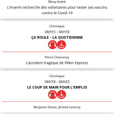
Rémy André
L'Inserm recherche des volontaires pour tester ses vaccins
contre le Covid-19
Chronique:
06H15
- 06H18
ÇA ROULE - LA QUOTIDIENNE
Pierre Chasseray
L’accident tragique de Pékin Express
Chronique:
06H18
- 06H23
LE COUP DE MAIN POUR L'EMPLOI
Benjamin Glaise, Jérôme Laverny