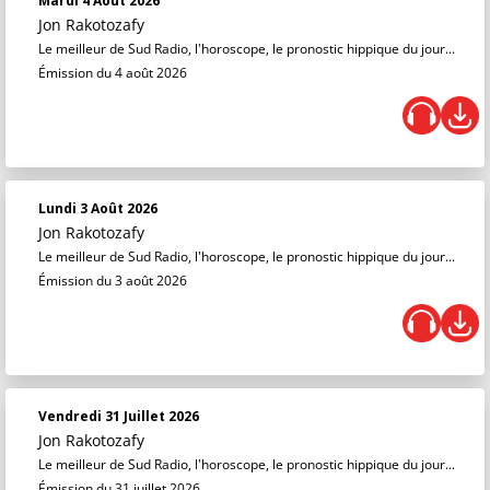
Mardi 4 Août 2026
Jon Rakotozafy
Le meilleur de Sud Radio, l'horoscope, le pronostic hippique du jour...
Émission du 4 août 2026
Lundi 3 Août 2026
Jon Rakotozafy
Le meilleur de Sud Radio, l'horoscope, le pronostic hippique du jour...
Émission du 3 août 2026
Vendredi 31 Juillet 2026
Jon Rakotozafy
Le meilleur de Sud Radio, l'horoscope, le pronostic hippique du jour...
Émission du 31 juillet 2026