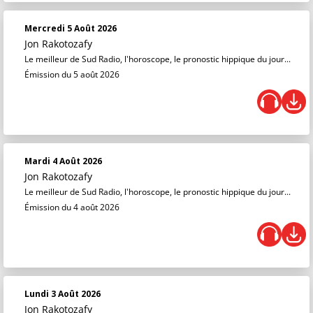
Mercredi 5 Août 2026
Jon Rakotozafy
Le meilleur de Sud Radio, l'horoscope, le pronostic hippique du jour...
Émission du 5 août 2026
Mardi 4 Août 2026
Jon Rakotozafy
Le meilleur de Sud Radio, l'horoscope, le pronostic hippique du jour...
Émission du 4 août 2026
Lundi 3 Août 2026
Jon Rakotozafy