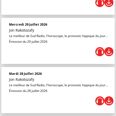
Mercredi 29 Juillet 2026
Jon Rakotozafy
Le meilleur de Sud Radio, l'horoscope, le pronostic hippique du jour...
Émission du 29 juillet 2026
Mardi 28 Juillet 2026
Jon Rakotozafy
Le meilleur de Sud Radio, l'horoscope, le pronostic hippique du jour...
Émission du 28 juillet 2026