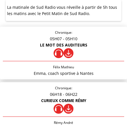
La matinale de Sud Radio vous réveille à partir de 5h tous
les matins avec le Petit Matin de Sud Radio.
Chronique:
05H07
- 05H10
LE MOT DES AUDITEURS
Félix Mathieu
Emma, coach sportive à Nantes
Chronique:
06H18
- 06H22
CURIEUX COMME RÉMY
Rémy André