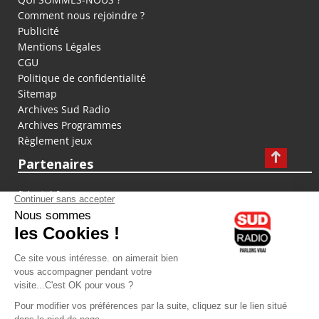
Comment nous rejoindre ?
Publicité
Mentions Légales
CGU
Politique de confidentialité
Sitemap
Archives Sud Radio
Archives Programmes
Règlement jeux
Partenaires
fiducial.fr
lyoncapitale.fr
olympique-et-lyonnais.com
L'application Iphone / Android
Téléchargez l'application