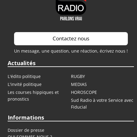
Contactez nous
Un message, une question, une réaction, écrivez nous !
Actualités
L'édito politique
RUGBY
L'invité politique
MEDIAS
Les courses hippiques et
HOROSCOPE
pronostics
Sud Radio à votre Service avec
Fiducial
Informations
Dossier de presse
QUI SOMMES-NOUS ?