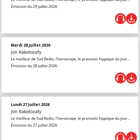
Émission du 29 juillet 2026
Mardi 28 Juillet 2026
Jon Rakotozafy
Le meilleur de Sud Radio, l'horoscope, le pronostic hippique du jour...
Émission du 28 juillet 2026
Lundi 27 Juillet 2026
Jon Rakotozafy
Le meilleur de Sud Radio, l'horoscope, le pronostic hippique du jour...
Émission du 27 juillet 2026