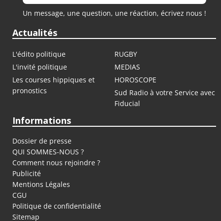
Un message, une question, une réaction, écrivez nous !
Actualités
L'édito politique
RUGBY
L'invité politique
MEDIAS
Les courses hippiques et
HOROSCOPE
pronostics
Sud Radio à votre Service avec
Fiducial
Informations
Dossier de presse
QUI SOMMES-NOUS ?
Comment nous rejoindre ?
Publicité
Mentions Légales
CGU
Politique de confidentialité
Sitemap