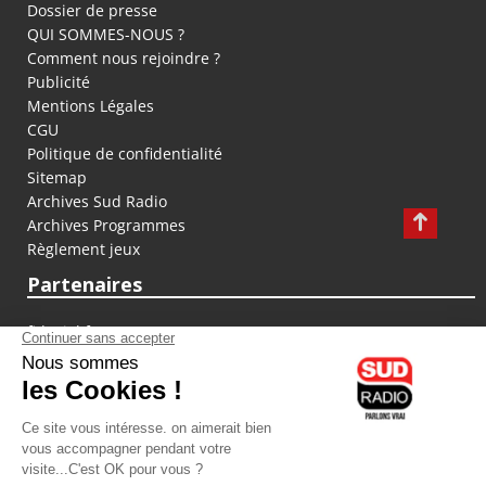
Dossier de presse
QUI SOMMES-NOUS ?
Comment nous rejoindre ?
Publicité
Mentions Légales
CGU
Politique de confidentialité
Sitemap
Archives Sud Radio
Archives Programmes
Règlement jeux
Partenaires
fiducial.fr
lyoncapitale.fr
olympique-et-lyonnais.com
L'application Iphone / Android
Téléchargez l'application