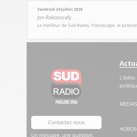
Vendredi 24 Juillet 2026
Jon Rakotozafy
Le meilleur de Sud Radio, l'horoscope, le pronost
Actua
L'édito
politiq
MEDIA
Contactez nous
HOROS
Un message, une question,