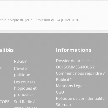
ic hippique du jour... Émission du 24 juillet 2026
lités
Informations
Dossier de presse
RUGBY
QUI SOMMES-NOUS ?
ue
L'invité
Comment nous rejoindre ?
politique
Publicité
S
Les courses
Mentions Légales
hippiques et
CGU
pronostics
Politique de confidentialité
COPE
Sud Radio à
Sitemap