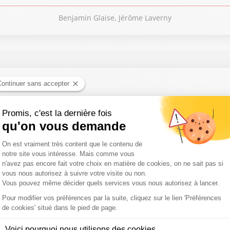
Benjamin Glaise, Jérôme Laverny
tic hippique du jour... Émission du 6 août 2026
tic hippique du jour... Émission du 5 août 2026