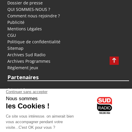
Dossier de presse
QUI SOMMES-NOUS ?
Comment nous rejoindre ?
Publicité
Mentions Légales
CGU
Politique de confidentialité
Sitemap
Archives Sud Radio
Archives Programmes
Règlement jeux
Partenaires
fiducial.fr
lyoncapitale.fr
olympique-et-lyonnais.com
L'application Iphone / Android
Téléchargez l'application