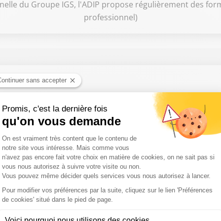
elle du Groupe IGS, l'ADIP propose régulièrement des format
professionnel)
tic hippique du jour... Émission du 6 août 2026
tic hippique du jour... Émission du 5 août 2026