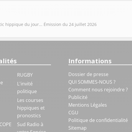
ic hippique du jour... Émission du 24 juillet 2026
lités
Informations
Dossier de presse
RUGBY
QUI SOMMES-NOUS ?
ue
L'invité
Comment nous rejoindre ?
politique
Publicité
S
Les courses
Mentions Légales
hippiques et
CGU
pronostics
Politique de confidentialité
COPE
Sud Radio à
Sitemap