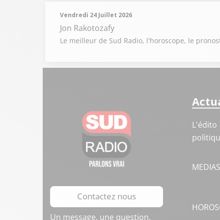
Vendredi 24 Juillet 2026
Jon Rakotozafy
Le meilleur de Sud Radio, l'horoscope, le pronost
Actua
L'édito
politiq
MEDIA
Contactez nous
HOROS
Un message, une question,