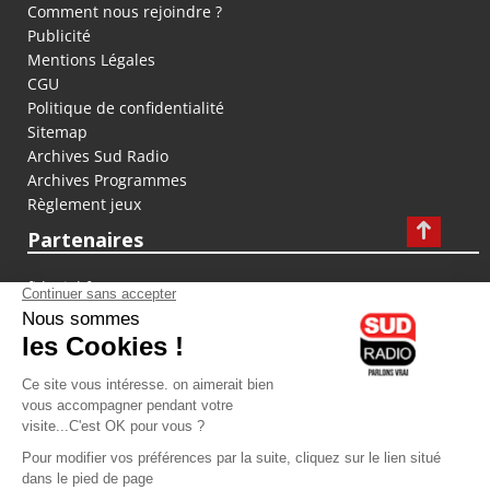
Comment nous rejoindre ?
Publicité
Mentions Légales
CGU
Politique de confidentialité
Sitemap
Archives Sud Radio
Archives Programmes
Règlement jeux
Partenaires
fiducial.fr
lyoncapitale.fr
olympique-et-lyonnais.com
L'application Iphone / Android
Téléchargez l'application