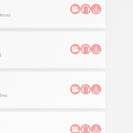
 Revel
d
dieu