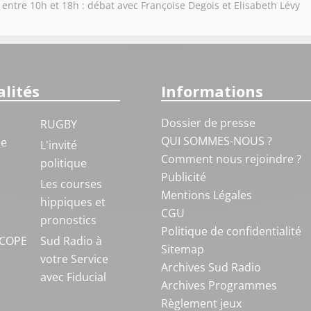
 entre 10h et 18h : débat avec Françoise Degois et Elisabeth Lévy
lités
Informations
Dossier de presse
RUGBY
QUI SOMMES-NOUS ?
ue
L'invité
Comment nous rejoindre ?
politique
Publicité
S
Les courses
Mentions Légales
hippiques et
CGU
pronostics
Politique de confidentialité
COPE
Sud Radio à
Sitemap
votre Service
Archives Sud Radio
avec Fiducial
Archives Programmes
Règlement jeux