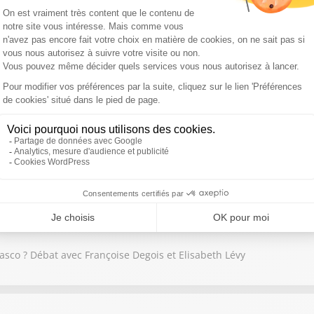
 a échoué, faute d'une majorité des socialistes : débat Elisabeth 
e plus redoutable pour les autres candidats ? Débat avec Françoise 
iasco ? Débat avec Françoise Degois et Elisabeth Lévy