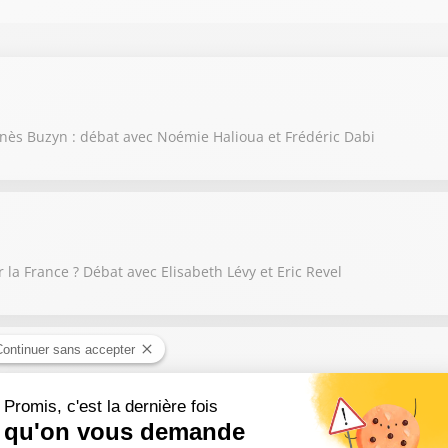
 Agnès Buzyn : débat avec Noémie Halioua et Frédéric Dabi
la France ? Débat avec Elisabeth Lévy et Eric Revel
 débat avec Elisabeth Lévy et Eric Revel