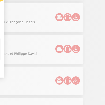
Lévy x Françoise Degois
Degois et Philippe David