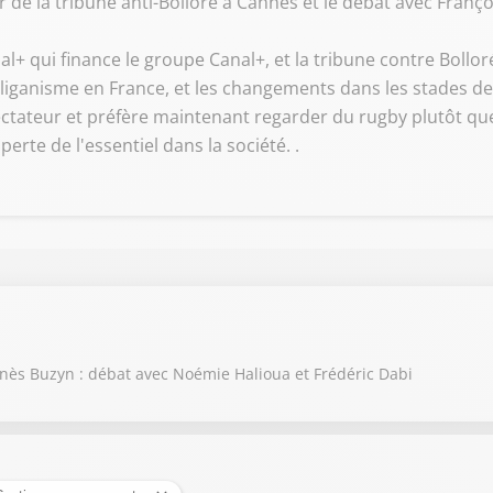
 de la tribune anti-Bolloré à Cannes et le débat avec Franço
al+ qui finance le groupe Canal+, et la tribune contre Bollo
liganisme en France, et les changements dans les stades de 
tateur et préfère maintenant regarder du rugby plutôt que
perte de l'essentiel dans la société. .
 Agnès Buzyn : débat avec Noémie Halioua et Frédéric Dabi