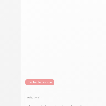
Cacher le résumé
Résumé :