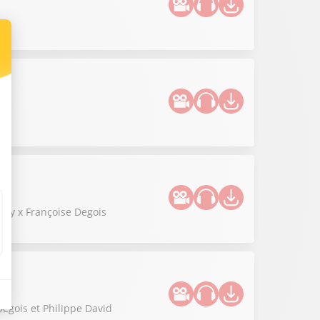
Lévy x Françoise Degois
Degois et Philippe David