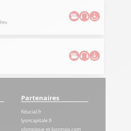
dieu
Partenaires
fiducial.fr
lyoncapitale.fr
olympique-et-lyonnais.com