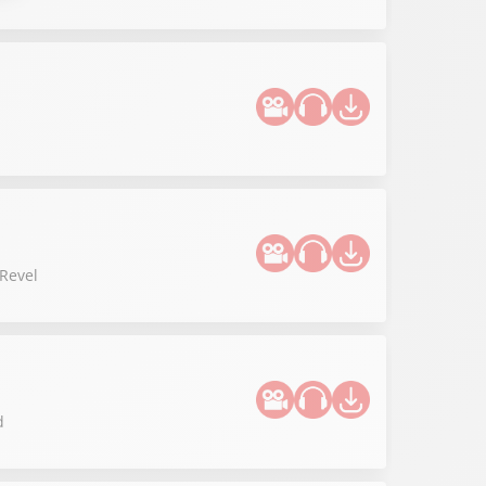
 Revel
d