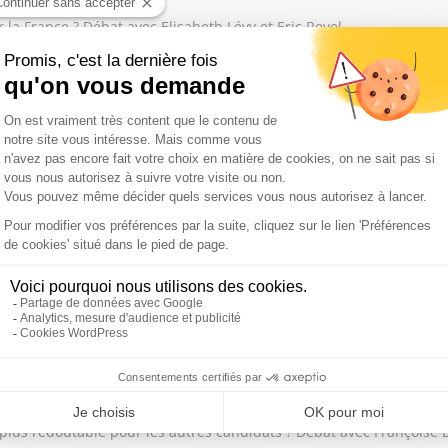
la France ? Débat avec Elisabeth Lévy et Eric Revel
 débat avec Elisabeth Lévy et Eric Revel
 a échoué, faute d'une majorité des socialistes : débat Elisabeth 
e plus redoutable pour les autres candidats ? Débat avec Françoise 