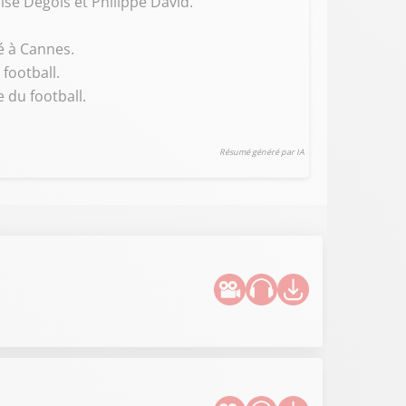
ise Degois et Philippe David.
ré à Cannes.
football.
 du football.
Résumé généré par IA