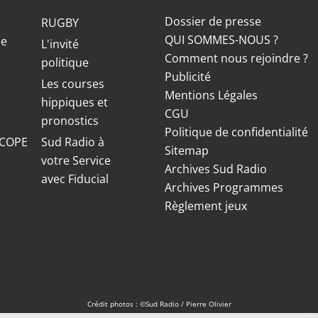
Dossier de presse
RUGBY
QUI SOMMES-NOUS ?
ue
L'invité
Comment nous rejoindre ?
politique
Publicité
S
Les courses
Mentions Légales
hippiques et
CGU
pronostics
Politique de confidentialité
COPE
Sud Radio à
Sitemap
votre Service
Archives Sud Radio
avec Fiducial
Archives Programmes
Règlement jeux
Crédit photos : ©Sud Radio / Pierre Olivier