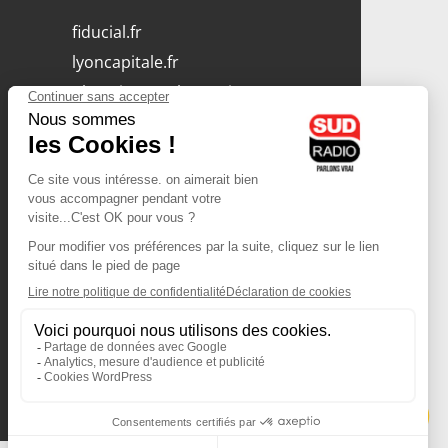
fiducial.fr
lyoncapitale.fr
olympique-et-lyonnais.com
L'application Iphone
/ Android
Téléchargez l'application
Les cookies
Gestion des cookies