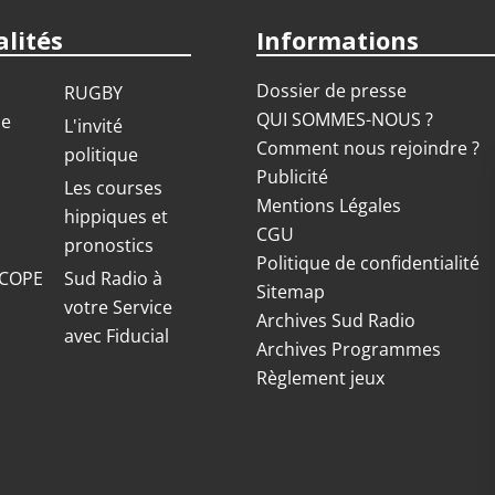
lités
Informations
Dossier de presse
RUGBY
QUI SOMMES-NOUS ?
ue
L'invité
Comment nous rejoindre ?
politique
Publicité
S
Les courses
Mentions Légales
hippiques et
CGU
pronostics
Politique de confidentialité
COPE
Sud Radio à
Sitemap
votre Service
Archives Sud Radio
avec Fiducial
Archives Programmes
Règlement jeux