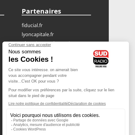
Partenaires
fiducial.fr
lyoncapitale.fr
olympique-et-lyonnais.com
L'application Iphone
/ Android
Téléchargez l'application
Les cookies
Gestion des cookies