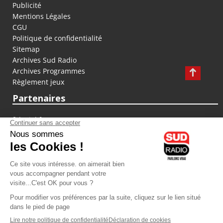
Publicité
Mentions Légales
CGU
Politique de confidentialité
Sitemap
Archives Sud Radio
Archives Programmes
Règlement jeux
Partenaires
fiducial.fr
lyoncapitale.fr
olympique-et-lyonnais.com
L'application Iphone / Android
Téléchargez l'application
Les cookies