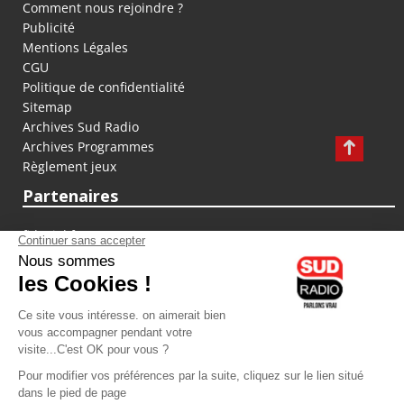
Comment nous rejoindre ?
Publicité
Mentions Légales
CGU
Politique de confidentialité
Sitemap
Archives Sud Radio
Archives Programmes
Règlement jeux
Partenaires
fiducial.fr
lyoncapitale.fr
olympique-et-lyonnais.com
L'application Iphone / Android
Téléchargez l'application