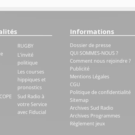
lités
Informations
Dossier de presse
RUGBY
QUI SOMMES-NOUS ?
ue
L'invité
Comment nous rejoindre ?
politique
Publicité
S
Les courses
Mentions Légales
hippiques et
CGU
pronostics
Politique de confidentialité
COPE
Sud Radio à
Sitemap
votre Service
Archives Sud Radio
avec Fiducial
Archives Programmes
Règlement jeux