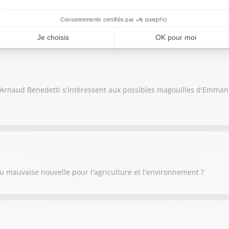
us de maires refusent de marier des personnes sous OQTF en Fran
ité Arnaud Benedetti s'intéressent aux possibles magouilles d'Emm
 mauvaise nouvelle pour l'agriculture et l'environnement ?