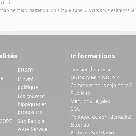
rtoli
n coup de main inattendu, un simple appel… Nous sous-estimons la 
lités
Informations
Dossier de presse
RUGBY
QUI SOMMES-NOUS ?
ue
L'invité
Comment nous rejoindre ?
politique
Publicité
S
Les courses
Mentions Légales
hippiques et
CGU
pronostics
Politique de confidentialité
COPE
Sud Radio à
Sitemap
votre Service
Archives Sud Radio