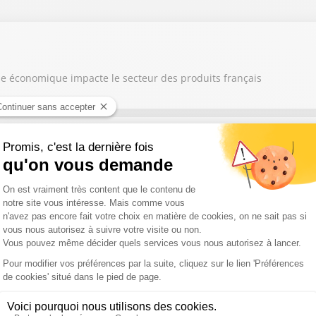
rise économique impacte le secteur des produits français
er Rykner
isiter avec des monuments et des paysages magnifiques
 a relevé un défi audacieux : créer un million d’emplois en cinq ans