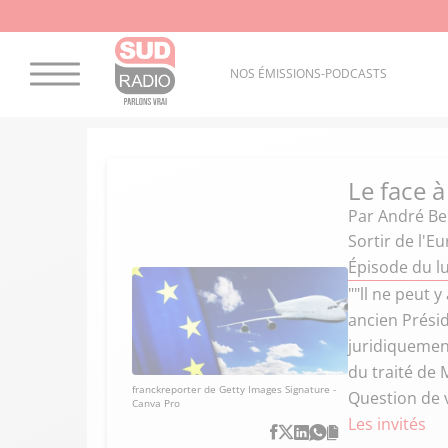
NOS ÉMISSIONS-PODCASTS
Le face à
Par
André Ber
Sortir de l'E
Épisode du lu
""ll ne peut 
ancien Prési
juridiquement
du traité de 
franckreporter de Getty Images Signature -
Question de v
Canva Pro
Les invités