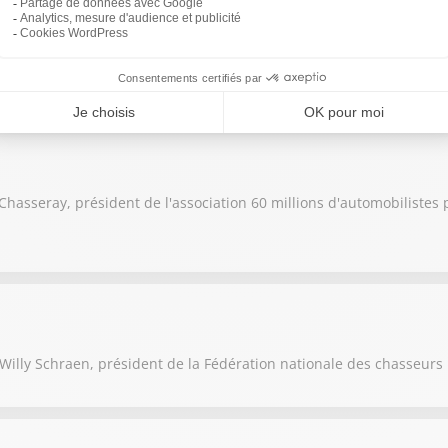
es et les grandeurs de la droite française. Le roman vrai de la droi
 Chasseray, président de l'association 60 millions d'automobilistes
 Willy Schraen, président de la Fédération nationale des chasseurs