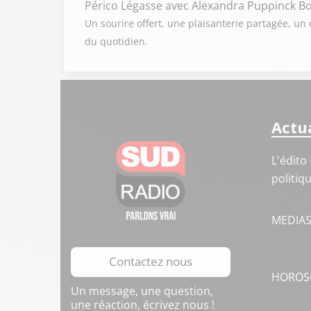
Périco Légasse
avec Alexandra Puppinck Bo
Un sourire offert, une plaisanterie partagée, u
du quotidien.
Actua
L'édito
politiq
MEDIA
Contactez nous
HOROS
Un message, une question,
une réaction, écrivez nous !