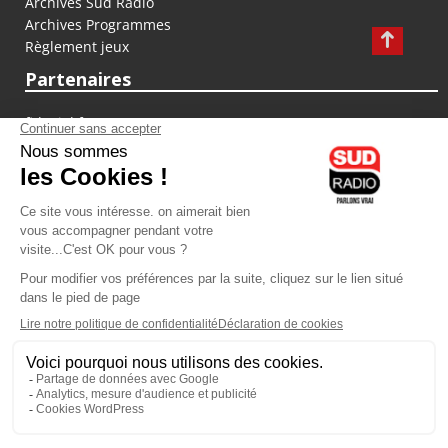
Archives Sud Radio
Archives Programmes
Règlement jeux
Partenaires
fiducial.fr
lyoncapitale.fr
olympique-et-lyonnais.com
L'application Iphone / Android
Téléchargez l'application
Les cookies
Gestion des cookies
Crédit photos : ©Sud Radio / Pierre Olivier