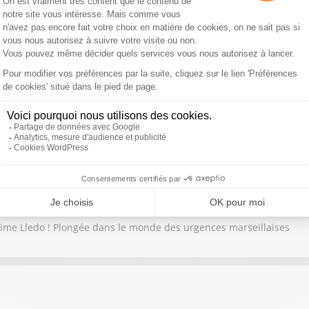
 risques d'incendie criminel et la gestion des débordements nocturn
e et la gendarmerie
des agriculteurs, du terrain, a sauvé la situation"
xime Lledo ! Plongée dans le monde des urgences marseillaises