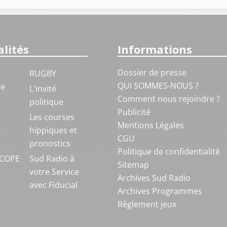
lités
Informations
Dossier de presse
RUGBY
QUI SOMMES-NOUS ?
ue
L'invité
Comment nous rejoindre ?
politique
Publicité
S
Les courses
Mentions Légales
hippiques et
CGU
pronostics
Politique de confidentialité
COPE
Sud Radio à
Sitemap
votre Service
Archives Sud Radio
avec Fiducial
Archives Programmes
Règlement jeux