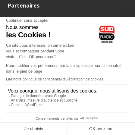
Partenaires
fiducial.fr
lyoncapitale.fr
olympique-et-lyonnais.com
L'application Iphone / Android
Téléchargez l'application
Les cookies
Gestion des cookies
Crédit photos : ©Sud Radio / Pierre Olivier
17H00
-
19H00
19H00 - 20H00
Judith Beller
Yvan Cujious
Les Vraies Voix
Loft Music Sud Radio