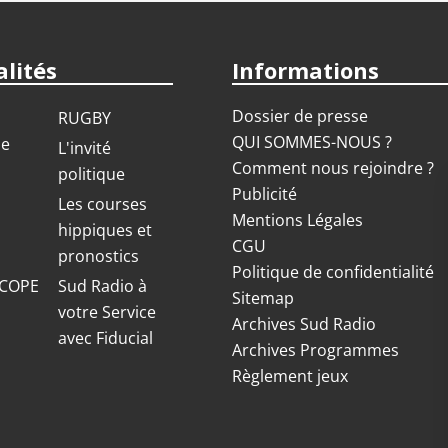
lités
Informations
Dossier de presse
RUGBY
QUI SOMMES-NOUS ?
ue
L'invité
Comment nous rejoindre ?
politique
Publicité
S
Les courses
Mentions Légales
hippiques et
CGU
pronostics
Politique de confidentialité
COPE
Sud Radio à
Sitemap
votre Service
Archives Sud Radio
avec Fiducial
Archives Programmes
Règlement jeux