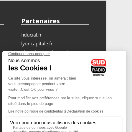
Partenaires
fiducial.fr
lyoncapitale.fr
olympique-et-lyonnais.com
L'application Iphone
/ Android
Téléchargez l'application
Les cookies