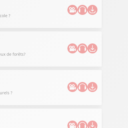
cole ?
eux de forêts?
urels ?