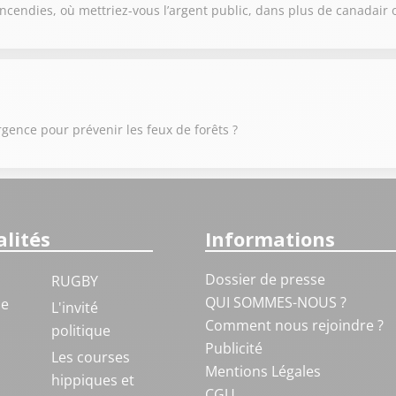
ncendies, où mettriez-vous l’argent public, dans plus de canadair 
urgence pour prévenir les feux de forêts ?
lités
Informations
Dossier de presse
RUGBY
QUI SOMMES-NOUS ?
ue
L'invité
Comment nous rejoindre ?
politique
Publicité
S
Les courses
Mentions Légales
hippiques et
CGU