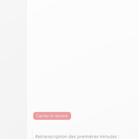
Cacher le résumé
Retranscription des premières minutes :