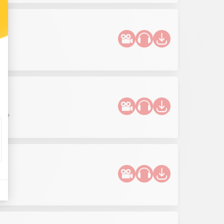
 ?
e ?