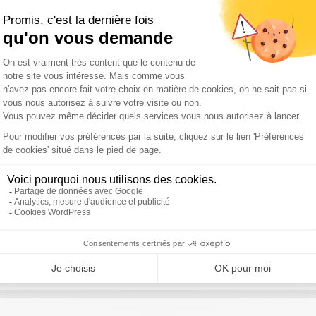
août 2026 : Ceuta, faut-il exclure l’Espagne de l’Union Européenne
ement climatique doit-il être la priorité de la France et de l’Europ
cendies, faut-il durcir les sanctions contre les incendiaires ?