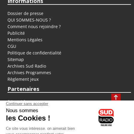
Informations
Dossier de presse
QUI SOMMES-NOUS ?
Comment nous rejoindre ?
Publicité
Mentions Légales
CGU
Politique de confidentialité
Sitemap
Archives Sud Radio
Archives Programmes
Règlement jeux
Partenaires
fiducial.fr
lyoncapitale.fr
olympique-et-lyonnais.com
L'application Iphone / Android