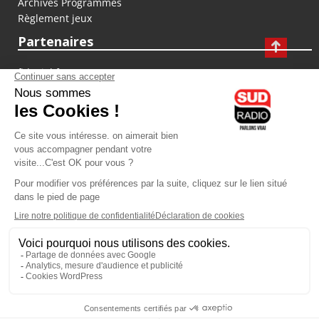
Archives Programmes
Règlement jeux
Partenaires
fiducial.fr
lyoncapitale.fr
olympique-et-lyonnais.com
L'application Iphone / Android
Téléchargez l'application
Les cookies
Gestion des cookies
Crédit photos : ©Sud Radio / Pierre Olivier
10H00 - 12H00
07H00
-
10H00