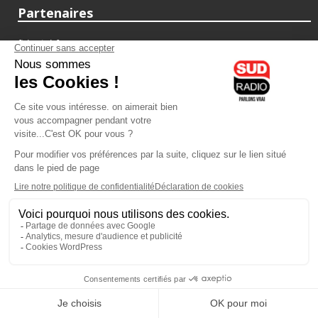
Partenaires
fiducial.fr
lyoncapitale.fr
olympique-et-lyonnais.com
L'application Iphone / Android
Téléchargez l'application
Les cookies
Gestion des cookies
Crédit photos : ©Sud Radio / Pierre Olivier
17H00
-
19H00
19H00 - 20H00
Judith Beller
Yvan Cujious
Les Vraies Voix
Loft Music Sud Radio