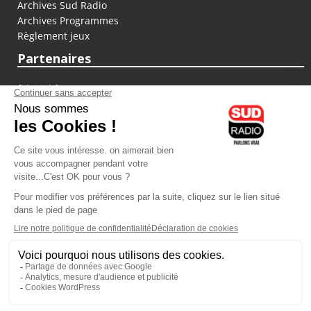
Archives Sud Radio
Archives Programmes
Règlement jeux
Partenaires
fiducial.fr
lyoncapitale.fr
olympique-et-lyonnais.com
L'application Iphone / Android
Téléchargez l'application
Les cookies
Gestion des cookies
Crédit photos : ©Sud Radio / Pierre Olivier