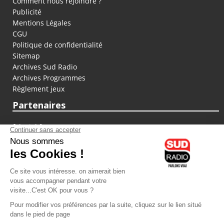
Comment nous rejoindre ?
Publicité
Mentions Légales
CGU
Politique de confidentialité
Sitemap
Archives Sud Radio
Archives Programmes
Règlement jeux
Partenaires
fiducial.fr
lyoncapitale.fr
olympique-et-lyonnais.com
L'application Iphone / Android
Téléchargez l'application
Les cookies