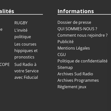
lités
Informations
Dossier de presse
RUGBY
QUI SOMMES-NOUS ?
ue
L'invité
Comment nous rejoindre ?
politique
Publicité
S
Les courses
Mentions Légales
hippiques et
CGU
pronostics
Politique de confidentialité
COPE
Sud Radio à
Sitemap
votre Service
Archives Sud Radio
avec Fiducial
Archives Programmes
Règlement jeux