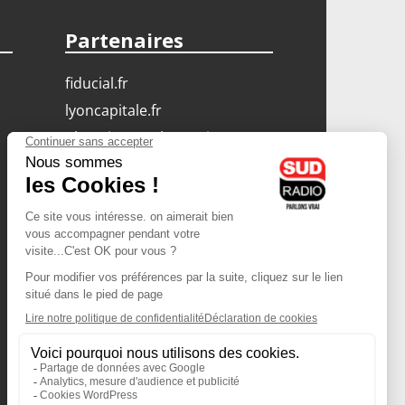
Partenaires
fiducial.fr
lyoncapitale.fr
olympique-et-lyonnais.com
L'application Iphone
/ Android
Téléchargez l'application
Les cookies
Gestion des cookies