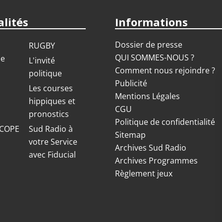
lités
Informations
Dossier de presse
RUGBY
QUI SOMMES-NOUS ?
ue
L'invité
Comment nous rejoindre ?
politique
Publicité
S
Les courses
Mentions Légales
hippiques et
CGU
pronostics
Politique de confidentialité
COPE
Sud Radio à
Sitemap
votre Service
Archives Sud Radio
avec Fiducial
Archives Programmes
Règlement jeux