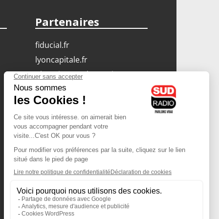
Partenaires
fiducial.fr
lyoncapitale.fr
olympique-et-lyonnais.com
L'application Iphone
/ Android
Téléchargez l'application
Les cookies
Gestion des cookies