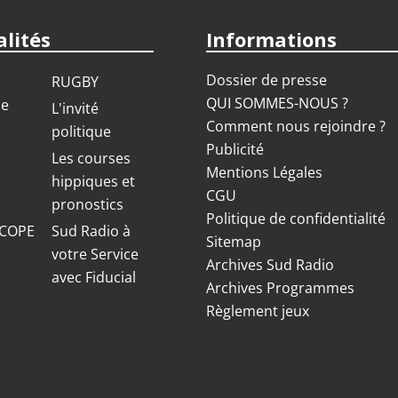
lités
Informations
Dossier de presse
RUGBY
QUI SOMMES-NOUS ?
ue
L'invité
Comment nous rejoindre ?
politique
Publicité
S
Les courses
Mentions Légales
hippiques et
CGU
pronostics
Politique de confidentialité
COPE
Sud Radio à
Sitemap
votre Service
Archives Sud Radio
avec Fiducial
Archives Programmes
Règlement jeux