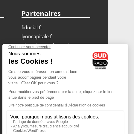
Partenaires
fiducial.fr
lyoncapitale.fr
olympique-et-lyonnais.com
L'application Iphone
/ Android
Téléchargez l'application
Les cookies
Gestion des cookies