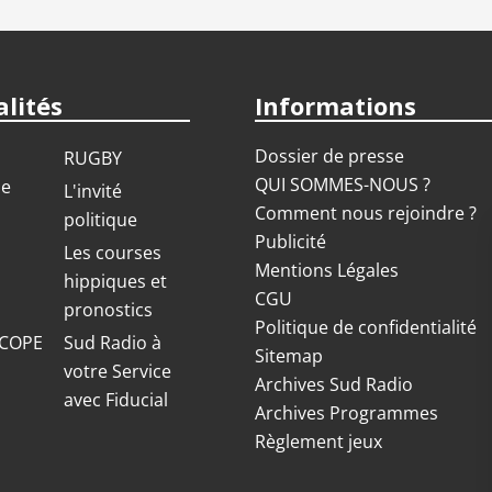
lités
Informations
Dossier de presse
RUGBY
QUI SOMMES-NOUS ?
ue
L'invité
Comment nous rejoindre ?
politique
Publicité
S
Les courses
Mentions Légales
hippiques et
CGU
pronostics
Politique de confidentialité
COPE
Sud Radio à
Sitemap
votre Service
Archives Sud Radio
avec Fiducial
Archives Programmes
Règlement jeux