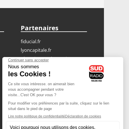
Partenaires
fiducial.fr
lyoncapitale.fr
olympique-et-lyonnais.com
L'application Iphone
/ Android
Téléchargez l'application
Les cookies