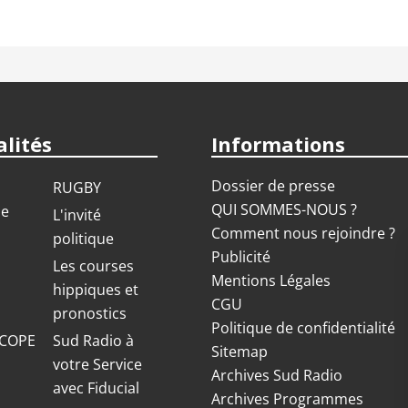
lités
Informations
Dossier de presse
RUGBY
QUI SOMMES-NOUS ?
ue
L'invité
Comment nous rejoindre ?
politique
Publicité
S
Les courses
Mentions Légales
hippiques et
CGU
pronostics
Politique de confidentialité
COPE
Sud Radio à
Sitemap
votre Service
Archives Sud Radio
avec Fiducial
Archives Programmes