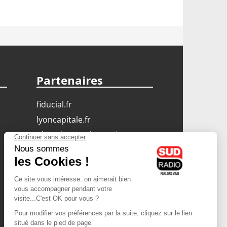
Partenaires
fiducial.fr
lyoncapitale.fr
olympique-et-lyonnais.com
L'application Iphone
/ Android
Téléchargez l'application