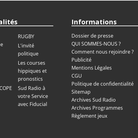
lités
Informations
Dossier de presse
RUGBY
QUI SOMMES-NOUS ?
ue
L'invité
Comment nous rejoindre ?
politique
Publicité
S
Les courses
Mentions Légales
hippiques et
CGU
pronostics
Politique de confidentialité
COPE
Sud Radio à
Sitemap
votre Service
Archives Sud Radio
avec Fiducial
Archives Programmes
Règlement jeux