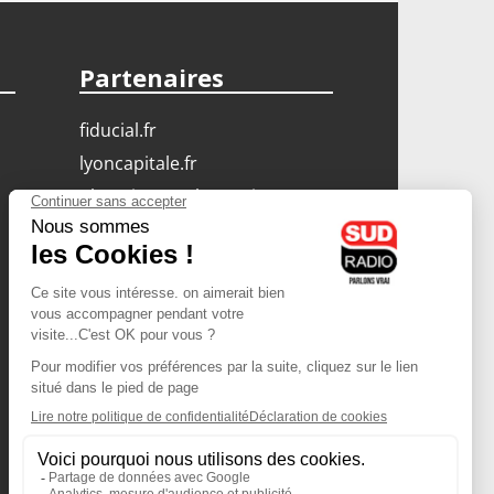
Partenaires
fiducial.fr
lyoncapitale.fr
olympique-et-lyonnais.com
L'application Iphone
/ Android
Téléchargez l'application
Les cookies