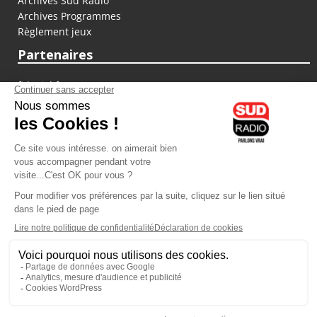
Archives Sud Radio
Archives Programmes
Règlement jeux
Partenaires
fiducial.fr
lyoncapitale.fr
olympique-et-lyonnais.com
L'application Iphone / Android
Téléchargez l'application
Les cookies
Gestion des cookies
Crédit photos : ©Sud Radio / Pierre Olivier