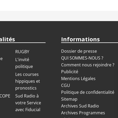
lités
Informations
Dossier de presse
RUGBY
QUI SOMMES-NOUS ?
ue
L'invité
Comment nous rejoindre ?
politique
Publicité
S
Les courses
Mentions Légales
hippiques et
CGU
pronostics
Politique de confidentialité
COPE
Sud Radio à
Sitemap
votre Service
Archives Sud Radio
avec Fiducial
Archives Programmes