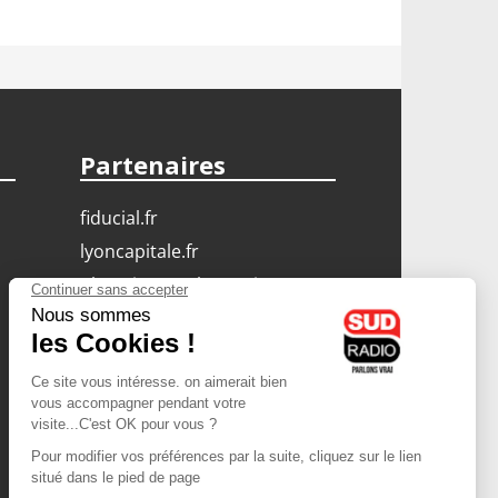
Partenaires
fiducial.fr
lyoncapitale.fr
olympique-et-lyonnais.com
L'application Iphone
/ Android
Téléchargez l'application