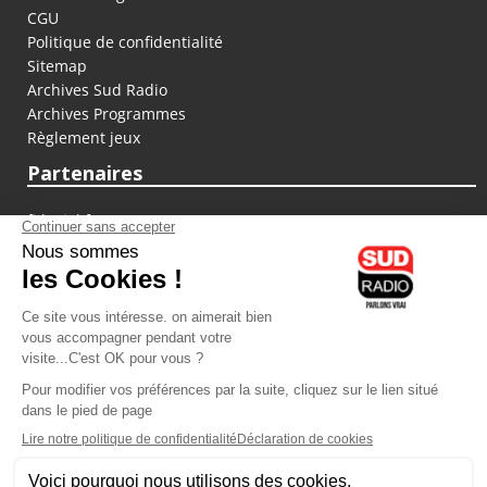
CGU
Politique de confidentialité
Sitemap
Archives Sud Radio
Archives Programmes
Règlement jeux
Partenaires
fiducial.fr
lyoncapitale.fr
olympique-et-lyonnais.com
L'application Iphone / Android
Téléchargez l'application
Les cookies
Gestion des cookies