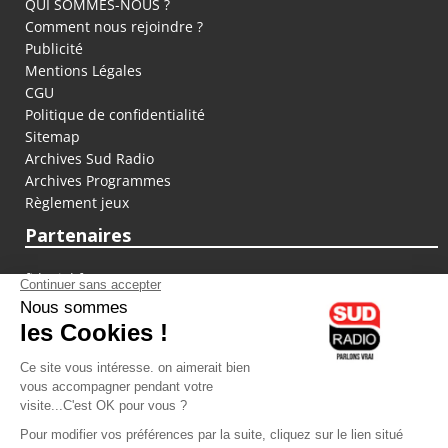
QUI SOMMES-NOUS ?
Comment nous rejoindre ?
Publicité
Mentions Légales
CGU
Politique de confidentialité
Sitemap
Archives Sud Radio
Archives Programmes
Règlement jeux
Partenaires
fiducial.fr
lyoncapitale.fr
olympique-et-lyonnais.com
L'application Iphone / Android
Téléchargez l'application