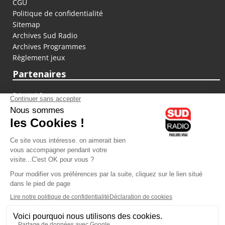
CGU
Politique de confidentialité
Sitemap
Archives Sud Radio
Archives Programmes
Règlement jeux
Partenaires
fiducial.fr
lyoncapitale.fr
olympique-et-lyonnais.com
L'application Iphone / Android
Téléchargez l'application
Les cookies
Gestion des cookies