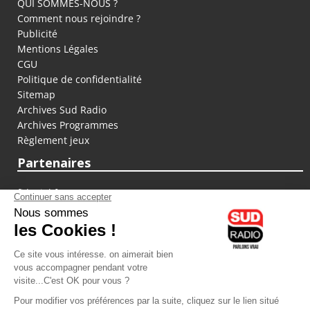
QUI SOMMES-NOUS ?
Comment nous rejoindre ?
Publicité
Mentions Légales
CGU
Politique de confidentialité
Sitemap
Archives Sud Radio
Archives Programmes
Règlement jeux
Partenaires
fiducial.fr
lyoncapitale.fr
olympique-et-lyonnais.com
L'application Iphone / Android
Téléchargez l'application