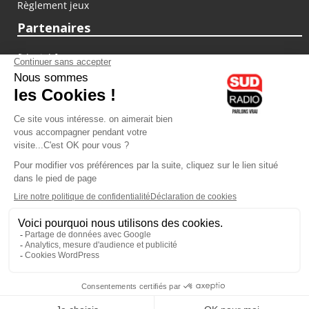
Règlement jeux
Partenaires
fiducial.fr
lyoncapitale.fr
olympique-et-lyonnais.com
L'application Iphone / Android
Téléchargez l'application
Les cookies
Gestion des cookies
Crédit photos : ©Sud Radio / Pierre Olivier
13H00
-
14H00
14H00 - 16H00
Jacques Pessis
Brigitte Lahaie